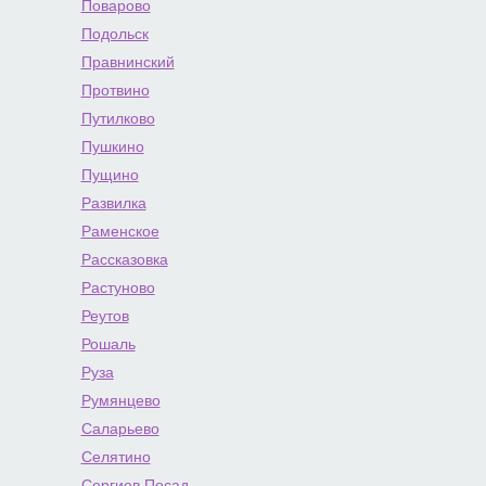
Поварово
Подольск
Правнинский
Протвино
Путилково
Пушкино
Пущино
Развилка
Раменское
Рассказовка
Растуново
Реутов
Рошаль
Руза
Румянцево
Саларьево
Селятино
Сергиев Посад