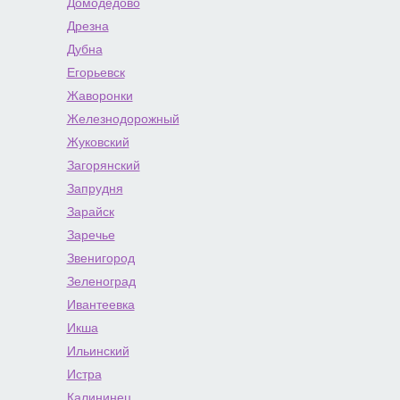
Домодедово
Дрезна
Дубна
Егорьевск
Жаворонки
Железнодорожный
Жуковский
Загорянский
Запрудня
Зарайск
Заречье
Звенигород
Зеленоград
Ивантеевка
Икша
Ильинский
Истра
Калининец