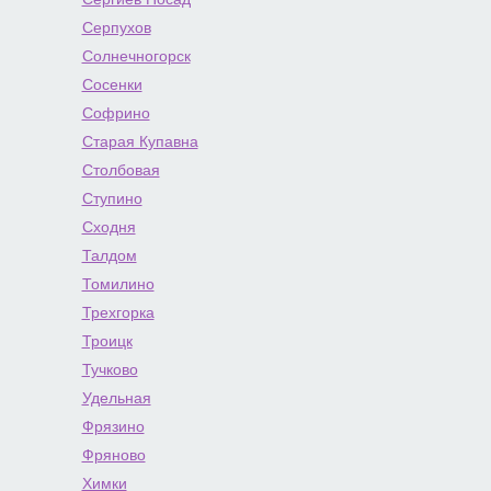
Серпухов
Солнечногорск
Сосенки
Софрино
Старая Купавна
Столбовая
Ступино
Сходня
Талдом
Томилино
Трехгорка
Троицк
Тучково
Удельная
Фрязино
Фряново
Химки