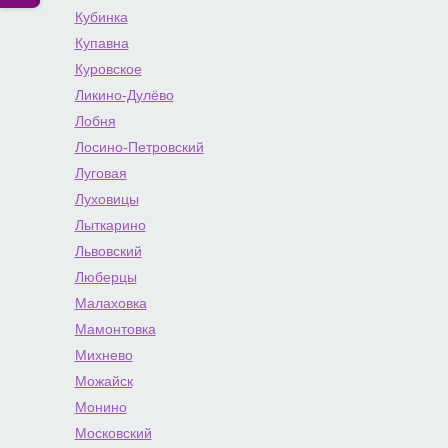
Кубинка
Купавна
Куровское
Ликино-Дулёво
Лобня
Лосино-Петровский
Луговая
Луховицы
Лыткарино
Львовский
Люберцы
Малаховка
Мамонтовка
Михнево
Можайск
Монино
Московский