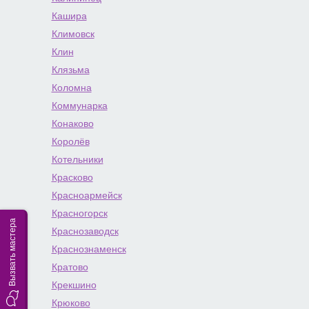
Кашира
Климовск
Клин
Клязьма
Коломна
Коммунарка
Конаково
Королёв
Котельники
Красково
Красноармейск
Красногорск
Вызвать мастера
Краснозаводск
Краснознаменск
Кратово
Крекшино
Крюково