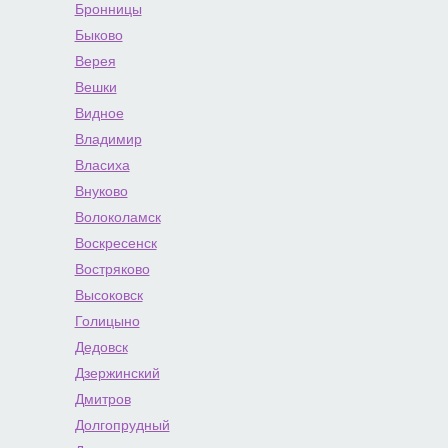
Бронницы
Быково
Верея
Вешки
Видное
Владимир
Власиха
Внуково
Волоколамск
Воскресенск
Востряково
Высоковск
Голицыно
Дедовск
Дзержинский
Дмитров
Долгопрудный